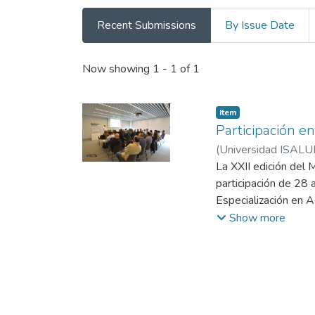
Recent Submissions
By Issue Date
Recent Submissions
Now showing
1 - 1 of 1
Item
Participación e
(
Universidad ISALU
La XXII edición del 
participación de 28 
Especialización en A
salud del País Vasco
Show more
y de resultados alca
autónoma y el quinto
modelo de gestión de
contexto europeo y 