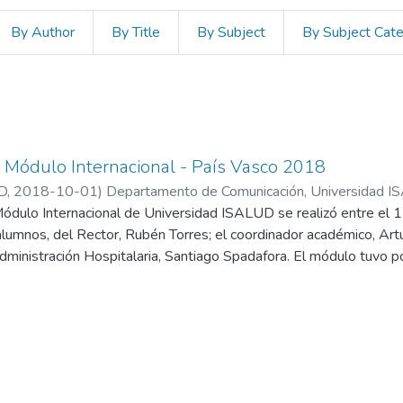
By Author
By Title
By Subject
By Subject Cat
n Módulo Internacional - País Vasco 2018
D
,
2018-10-01
)
Departamento de Comunicación, Universidad 
Módulo Internacional de Universidad ISALUD se realizó entre el 1 
alumnos, del Rector, Rubén Torres; el coordinador académico, Artu
dministración Hospitalaria, Santiago Spadafora. El módulo tuvo p
 en sus características generales de población beneficiara, estruc
nzados. Para eso, se desarrollaron actividades a lo largo de los c
 día, la comitiva se trasladó a Madrid con tres actividades progr
l Hospital Clínico San Carlos, una conferencia sobre el Sistema
una entrevista con el embajador argentino.