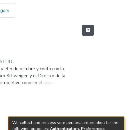
egory
ISALUD
y el 5 de octubre y contó con la
ro Schweiger, y el Director de la
or objetivo conocer el sistema de
tura y oferta de servicios de salud
uatro primeros días en esa región
amadas: la presentación del
 de Salud Pública de España en el
We collect and process your personal information for the
following purposes:
Authentication, Preferences,