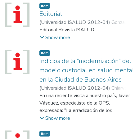
Item
Editorial
(
Universidad ISALUD
,
2012-04
)
González
Astorquiza, Mario
Editorial Revista ISALUD.
Show more
Item
Indicios de la “modernización” del
modelo custodial en salud mental
en la Ciudad de Buenos Aires
(
Universidad ISALUD
,
2012-04
)
Chiarvetti,
Silvia
En una reciente visita a nuestro país, Javier
Vásquez, especialista de la OPS,
expresaba: “La erradicación de los
manicomios ha dejado de ser tema de
Show more
debate para constituirse en un mandato
transmitido por la OPS, sobre la base de los
Item