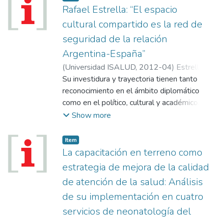
términos de cobertura es superior a la
Rafael Estrella: “El espacio
media de lo observado en la región,
cultural compartido es la red de
compuesto por tres subsistemas
seguridad de la relación
organizados a partir de diferentes fuentes
Argentina-España”
de financiamiento y cuyos resultados
alcanzan un estándar aceptable, habida
(
Universidad ISALUD
,
2012-04
)
Estrella,
cuenta de mediciones relativas vinculadas
Rafael
Su investidura y trayectoria tienen tanto
con indicadores sanitarios clásicos. Es
reconocimiento en el ámbito diplomático
probable sin embargo que sea tiempo de
como en el político, cultural y académico. El
ajustar estos conceptos a partir de
ex-embajador de España en Argentina, que
Show more
categorías analíticas más precisas. Por
finalizó su mandato días atrás, fue
cierto, es tarea de la universidad desterrar
distinguido como Doctor Honoris Causa por
Item
los supuestos establecidos e introducir el
la Universidad ISALUD.
La capacitación en terreno como
disruptivo efecto del matiz, el
estrategia de mejora de la calidad
cuestionamiento y el debate.
de atención de la salud: Análisis
Dentro del estrecho límite de un artículo de
de su implementación en cuatro
opinión, estos párrafos apuntan a disparar la
discusión en ese sentido. A eso vamos.
servicios de neonatología del