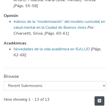
Arturo., Podestá, María Celia., Méndez, Teresa.
[Págs. 55-58]
Opinión
Indicios de la “modernización” del modelo custodial en
salud mental en la Ciudad de Buenos Aires
Por:
Chiarvetti, Silvia. [Págs. 60-61]
Académicas
Novedades de la vida académica en ISALUD
[Págs.
62-66]
Browse
Recent Submissions
Now showing
1 - 13 of 13