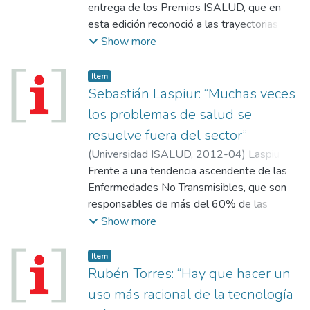
entrega de los Premios ISALUD, que en
personalmente satisfactoria y socialmente
conclusiones.
esta edición reconoció a las trayectorias de
activa “hasta el final de los días”, como dice
personalidades y a los programas que se
Show more
el propio Baura. El especialista visitó la
destacan por su aporte a la salud y la
Universidad ISALUD y mantuvo la siguiente
inclusión social.
entrevista con la Revista.
Item
Sebastián Laspiur: “Muchas veces
los problemas de salud se
resuelve fuera del sector”
(
Universidad ISALUD
,
2012-04
)
Laspiur,
Sebastián
Frente a una tendencia ascendente de las
Enfermedades No Transmisibles, que son
responsables de más del 60% de las
muertes en el mundo, el director del área en
Show more
el Ministerio de Salud de la Nación
considera que el trabajo intersectorial es
Item
clave para revertir esa situación.
Rubén Torres: “Hay que hacer un
uso más racional de la tecnología