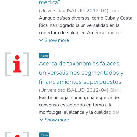
médica”
(
Universidad ISALUD
,
2012-04
)
Torres,
Rubén
Aunque países diversos, como Cuba y Costa
Rica, han logrado la universalidad en la
cobertura de salud, en América latina el
crecimiento económico aún no se tradujo en
Show more
una mejora de la equidad en el acceso a la
atención. El funcionario de la OPS y experto
Item
en sistemas de salud repasó los desafíos
Acerca de taxonomías falaces,
de la región.
universalismos segmentados y
financiamientos superpuestos
(
Universidad ISALUD
,
2012-04
)
Glanc,
Mario
Existe un lugar común, una especie de
consenso establecido en torno a la
morfología, el alcance y la cualidad del
sistema de salud argentino. Solemos
Show more
sostener que se trata de un sistema
esencialmente universalista, cuyo alcance en
Item