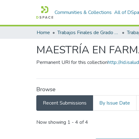
Communities & Collections
All of DSp
Home
Trabajos Finales de Grado y Posgrado
Traba
MAESTRÍA EN FARM
Permanent URI for this collection
http://rid.isal
Browse
Recent Submissions
By Issue Date
Recent Submissions
Now showing
1 - 4 of 4