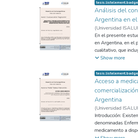
tesis.listelement.badge
Análisis del co
Argentina en e
(
Universidad ISALU
En el presente estu
en Argentina, en el
cualitativo, que inc
el consumo de psicof
Show more
de los estudios e i
se venía dando ya a
tesis.listelement.badge
incertidumbre que de
Acceso a medicam
como único medio de
comercializació
prevención y se han 
Argentina
farmacologización de
(
Universidad ISALU
psicofármacos, como 
Introducción: Exist
o subgrupos de ries
denominadas Enferme
prevención y adverte
medicamento a dispos
amenaza no sólo a la 
desarrollo y producc