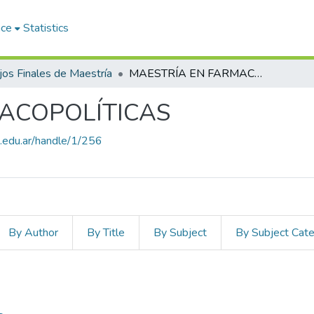
ace
Statistics
jos Finales de Maestría
MAESTRÍA EN FARMACOPOLÍTICAS
ACOPOLÍTICAS
ud.edu.ar/handle/1/256
By Author
By Title
By Subject
By Subject Cat