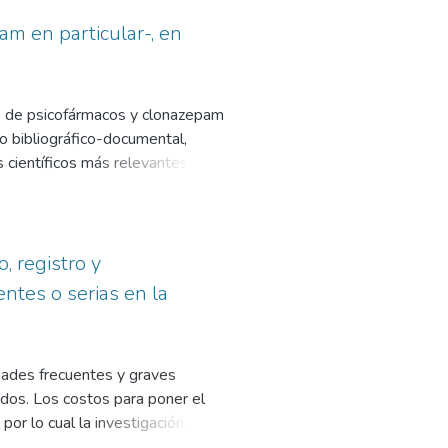
m en particular-, en
mo de psicofármacos y clonazepam
 bibliográfico-documental,
os científicos más relevantes sobre
analizado. En efecto, la mayoría
eríodo 2020-2021 fue mayor al que
ituaciones de ansiedad e
s comercios, y la virtualidad
, registro y
ineado algunos programas de
tes o serias en la
reciente la tendencia a la
médicos a recetar ciertos
endo en cuenta diferentes grupos
ades frecuentes y graves
mplementación de estrategias de
dos. Los costos para poner el
fármacos, que constituye una
r lo cual la investigación,
os: Definir el marco de interés