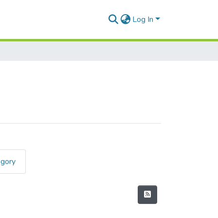
Log In
egory