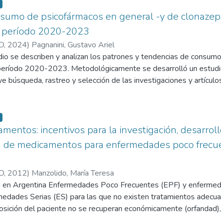
nsumo de psicofármacos en general -y de clonazepa
l período 2020-2023
D
,
2024
)
Pagnanini, Gustavo Ariel
dio se describen y analizan los patrones y tendencias de consu
 período 2020-2023. Metodológicamente se desarrolló un estudio
luye búsqueda, rastreo y selección de las investigaciones y artícul
ármacos en general, y de clonazepam en particular, en el período 
nvestigaciones indican que el aumento del consumo durante el p
ntes de la pandemia de Covid-19, potenciado por las diferentes s
bieron atravesar las personas ante las cuarentenas y cierres de lo
entos: incentivos para la investigación, desarrollo
 comunicación e interacción. Se concluye que si bien se han del
n de medicamentos para enfermedades poco frecuen
elaborado pautas para el consumo racional de medicamentos, es c
 los tratamientos en salud mental, y una fácil disposición de los 
D
,
2012
)
Manzolido, María Teresa
es el caso del clonazepam. Finalmente, a nivel propositivo, teni
en en Argentina Enfermedades Poco Frecuentes (EPF) y enfermed
go, se exponen los aspectos más relevantes a considerar en la i
dades Serias (ES) para las que no existen tratamientos adecua
ncias sobre los riesgos inherenes al consumo irracional de psico
ición del paciente no se recuperan económicamente (orfandad), po
salud, sino a la seguridad pública.
ión no tiene lugar a menos que se incentive su desarrollo. Objetiv