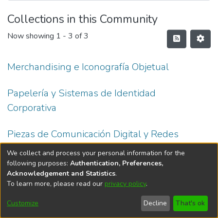
Collections in this Community
Now showing
1 - 3 of 3
Merchandising e Iconografía Objetual
Papelería y Sistemas de Identidad
Corporativa
Piezas de Comunicación Digital y Redes
Sociales
We collect and process your personal information for the
following purposes:
Authentication, Preferences,
Acknowledgement and Statistics
.
To learn more, please read our
privacy policy
.
DSpace software
copyright © 2002-2026
LYRASIS
Cookie
Privacy
End User
Send
Customize
Decline
That's ok
settings
policy
Agreement
Feedback