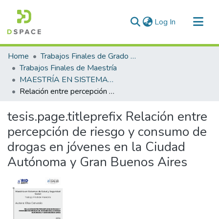
(current)
Log In
Communities & Collections
Home
Trabajos Finales de Grado y Posgrado
All of DSpace
Trabajos Finales de Maestría
MAESTRÍA EN SISTEMAS DE SALUD Y SEGURIDAD SOCIAL
Statistics
Relación entre percepción de riesgo y consumo de drogas en jóvenes en la Ciudad Autónoma y Gran Buenos Aires
tesis.page.titleprefix
Relación entre
percepción de riesgo y consumo de
drogas en jóvenes en la Ciudad
Autónoma y Gran Buenos Aires