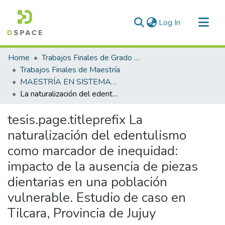
(current)
Log In
Communities & Collections
Home
Trabajos Finales de Grado y Posgrado
All of DSpace
Trabajos Finales de Maestría
MAESTRÍA EN SISTEMAS DE SALUD Y SEGURIDAD SOCIAL
Statistics
La naturalización del edentulismo como marcador de inequidad: impacto de la ausencia de piezas dientarias en una población vulnerable. Estudio de caso en Tilcara, Provincia de Jujuy
tesis.page.titleprefix
La
naturalización del edentulismo
como marcador de inequidad:
impacto de la ausencia de piezas
dientarias en una población
vulnerable. Estudio de caso en
Tilcara, Provincia de Jujuy