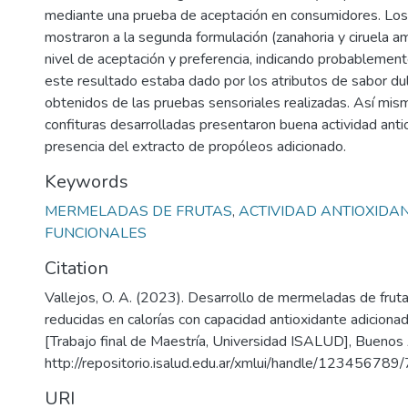
mediante una prueba de aceptación en consumidores. Los
mostraron a la segunda formulación (zanahoria y ciruela am
nivel de aceptación y preferencia, indicando probablement
este resultado estaba dado por los atributos de sabor dulc
obtenidos de las pruebas sensoriales realizadas. Así mism
confituras desarrolladas presentaron buena actividad anti
presencia del extracto de propóleos adicionado.
Keywords
MERMELADAS DE FRUTAS
,
ACTIVIDAD ANTIOXIDA
FUNCIONALES
Citation
Vallejos, O. A. (2023). Desarrollo de mermeladas de fruta
reducidas en calorías con capacidad antioxidante adiciona
[Trabajo final de Maestría, Universidad ISALUD], Buenos
http://repositorio.isalud.edu.ar/xmlui/handle/123456789
URI