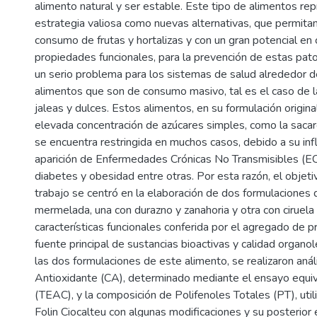
alimento natural y ser estable. Este tipo de alimentos re
estrategia valiosa como nuevas alternativas, que permitan
consumo de frutas y hortalizas y con un gran potencial en 
propiedades funcionales, para la prevención de estas pa
un serio problema para los sistemas de salud alrededor d
alimentos que son de consumo masivo, tal es el caso de 
jaleas y dulces. Estos alimentos, en su formulación origina
elevada concentración de azúcares simples, como la sacaro
se encuentra restringida en muchos casos, debido a su infl
aparición de Enfermedades Crónicas No Transmisibles (E
diabetes y obesidad entre otras. Por esta razón, el objet
trabajo se centró en la elaboración de dos formulaciones d
mermelada, una con durazno y zanahoria y otra con ciruela 
características funcionales conferida por el agregado de
fuente principal de sustancias bioactivas y calidad organo
las dos formulaciones de este alimento, se realizaron aná
Antioxidante (CA), determinado mediante el ensayo equiv
(TEAC), y la composición de Polifenoles Totales (PT), uti
Folin Ciocalteu con algunas modificaciones y su posterior 