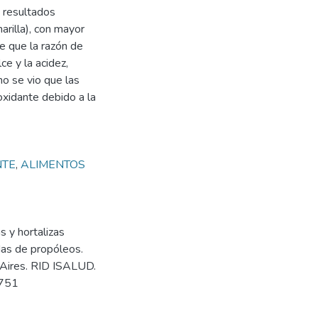
 resultados
arilla), con mayor
e que la razón de
e y la acidez,
o se vio que las
oxidante debido a la
NTE
,
ALIMENTOS
s y hortalizas
das de propóleos.
 Aires. RID ISALUD.
/751