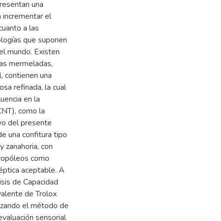
presentan una
 incrementar el
cuanto a las
tologías que suponen
el mundo. Existen
las mermeladas,
l, contienen una
sa refinada, la cual
uencia en la
CNT), como la
ivo del presente
e una confitura tipo
y zanahoria, con
 propóleos como
léptica aceptable. A
lisis de Capacidad
alente de Trolox
lizando el método de
evaluación sensorial