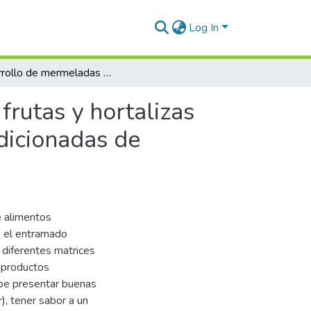
Log In
Desarrollo de mermeladas de frutas y hortalizas reducidas en calorías con capacidad antioxidante adicionadas de propóleos
rutas y hortalizas
dicionadas de
e alimentos
o el entramado
 diferentes matrices
e productos
debe presentar buenas
r), tener sabor a un