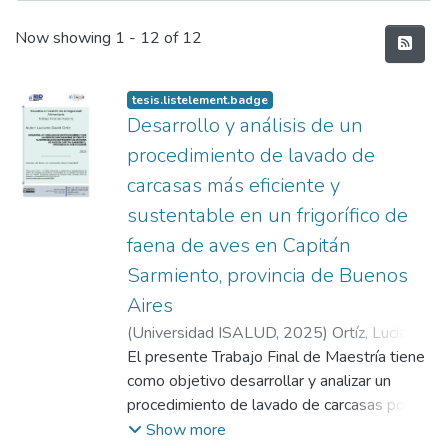
Recent Submissions
Now showing
1 - 12 of 12
tesis.listelement.badge
Desarrollo y análisis de un
procedimiento de lavado de
carcasas más eficiente y
sustentable en un frigorífico de
faena de aves en Capitán
Sarmiento, provincia de Buenos
Aires
(
Universidad ISALUD
,
2025
)
Ortíz, Luciano
David
El presente Trabajo Final de Maestría tiene
como objetivo desarrollar y analizar un
procedimiento de lavado de carcasas post-
eviscerado más eficiente y sustentable en
Show more