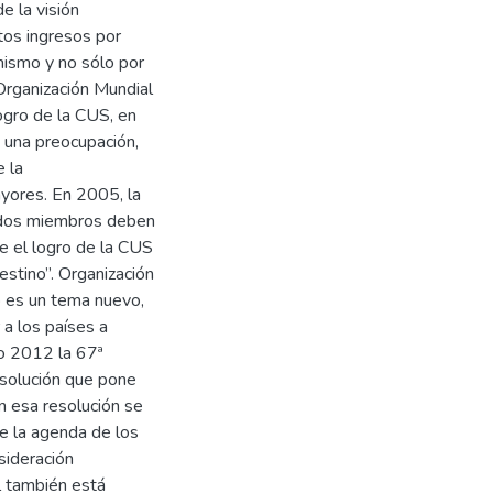
e la visión
tos ingresos por
 mismo y no sólo por
 Organización Mundial
logro de la CUS, en
a una preocupación,
e la
ayores. En 2005, la
ados miembros deben
ue el logro de la CUS
stino”. Organización
 es un tema nuevo,
 a los países a
ño 2012 la 67ª
solución que pone
n esa resolución se
e la agenda de los
sideración
 también está