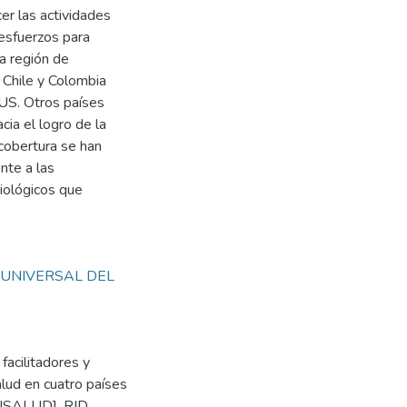
cer las actividades
 esfuerzos para
la región de
, Chile y Colombia
US. Otros países
ia el logro de la
cobertura se han
nte a las
iológicos que
UNIVERSAL DEL
facilitadores y
alud en cuatro países
d ISALUD]. RID