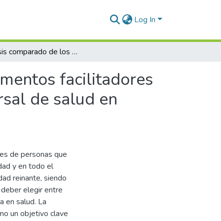
Log In
Análisis comparado de los elementos facilitadores y brechas en el camino al acceso y cobertura universal de salud en cuatro países de Latinoamérica
mentos facilitadores
rsal de salud en
ones de personas que
dad y en todo el
dad reinante, siendo
 deber elegir entre
a en salud. La
mo un objetivo clave