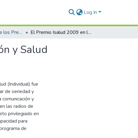
Log In
2009 - Entrega de los Premios ISALUD
El Premio Isalud 2009 en la Categoría: Comunicación y Salud (Individual) fue para Fernando Bravo
ón y Salud
ud (Individual) fue
lar de seriedad y
la comunicación y
en las radios de
eto privilegiado en
apacidad para
n programa de