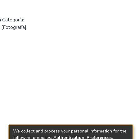
 Categoría:
[Fotografía].
We collect and process your personal information for the
following purposes:
Authentication, Preferences,