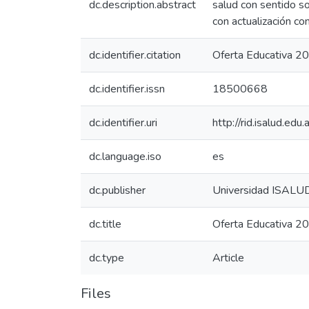
dc.description.abstract
salud con sentido so
con actualización co
dc.identifier.citation
Oferta Educativa 2
dc.identifier.issn
18500668
dc.identifier.uri
http://rid.isalud.ed
dc.language.iso
es
dc.publisher
Universidad ISALU
dc.title
Oferta Educativa 2
dc.type
Article
Files