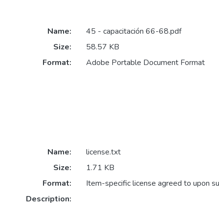
Name:
45 - capacitación 66-68.pdf
Size:
58.57 KB
Format:
Adobe Portable Document Format
Name:
license.txt
Size:
1.71 KB
Format:
Item-specific license agreed to upon s
Description: