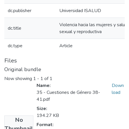
dc.publisher
Universidad ISALUD
Violencia hacia las mujeres y salud
dc.title
sexual y reproductiva
dc.type
Article
Files
Original bundle
Now showing
1 - 1 of 1
Name:
Down
35 - Cuestiones de Género 38-
load
41.pdf
Size:
194.27 KB
No
Format:
Thumbnail