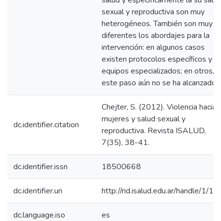
salud y específicamente la su salu
sexual y reproductiva son muy
heterogéneos. También son muy
diferentes los abordajes para la
intervención: en algunos casos
existen protocolos específicos y
equipos especializados; en otros,
este paso aún no se ha alcanzado.
Chejter, S. (2012). Violencia hacia 
mujeres y salud sexual y
dc.identifier.citation
reproductiva. Revista ISALUD,
7(35), 38-41.
dc.identifier.issn
18500668
dc.identifier.uri
http://rid.isalud.edu.ar/handle/1/1
dc.language.iso
es