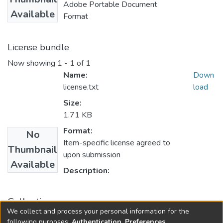
Adobe Portable Document
Available
Format
License bundle
Now showing
1 - 1 of 1
Name:
Down
license.txt
load
Size:
1.71 KB
Format:
No
Item-specific license agreed to
Thumbnail
upon submission
Available
Description:
Collections
We collect and process your personal information for the
Revista ISALUD, 2012, 7(35)
following purposes:
Authentication, Preferences,