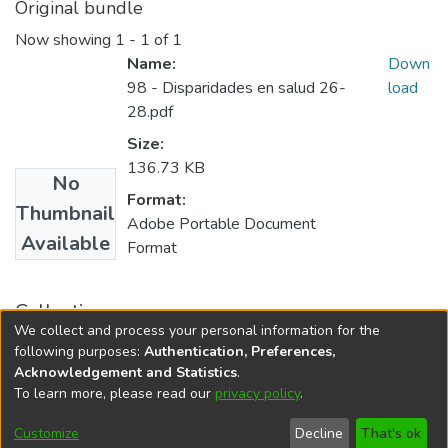
Original bundle
Now showing
1 - 1 of 1
Name:
Down
98 - Disparidades en salud 26-
load
28.pdf
Size:
136.73 KB
No
Format:
Thumbnail
Adobe Portable Document
Available
Format
Collections
We collect and process your personal information for the
Revista ISALUD, 2026, 21(98)
following purposes:
Authentication, Preferences,
Acknowledgement and Statistics
.
To learn more, please read our
privacy policy
.
DSpace software
copyright © 2002-2026
LYRASIS
Cookie
Privacy
End User
Send
Customize
Decline
That's ok