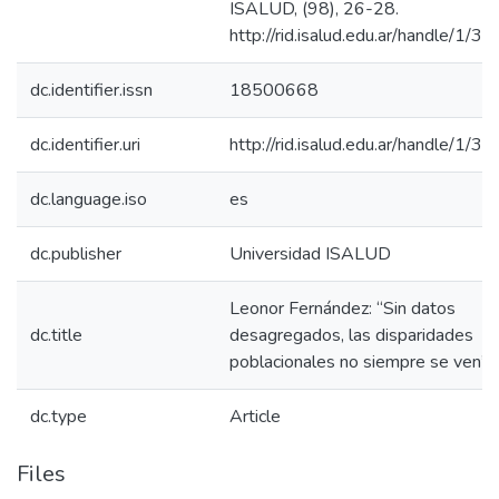
ISALUD, (98), 26-28.
http://rid.isalud.edu.ar/handle/1/3
dc.identifier.issn
18500668
dc.identifier.uri
http://rid.isalud.edu.ar/handle/1/3
dc.language.iso
es
dc.publisher
Universidad ISALUD
Leonor Fernández: “Sin datos
dc.title
desagregados, las disparidades
poblacionales no siempre se ven”
dc.type
Article
Files