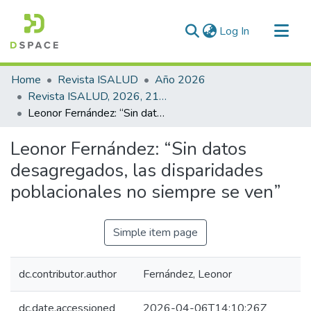
(current)
Log In
Communities & Collections
Home
Revista ISALUD
Año 2026
All of DSpace
Revista ISALUD, 2026, 21(98)
Leonor Fernández: “Sin datos desagregados, las disparidades poblacionales no siempre se ven”
Statistics
Leonor Fernández: “Sin datos
desagregados, las disparidades
poblacionales no siempre se ven”
Simple item page
dc.contributor.author
Fernández, Leonor
dc.date.accessioned
2026-04-06T14:10:26Z