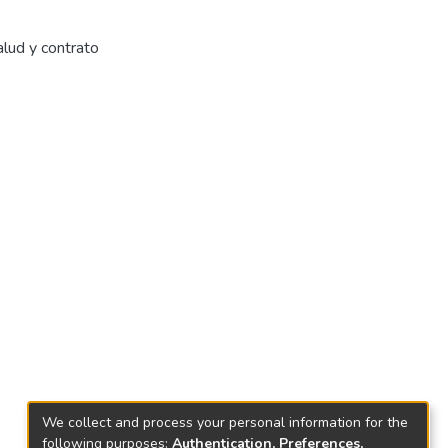
alud y contrato
We collect and process your personal information for the
following purposes:
Authentication, Preferences,