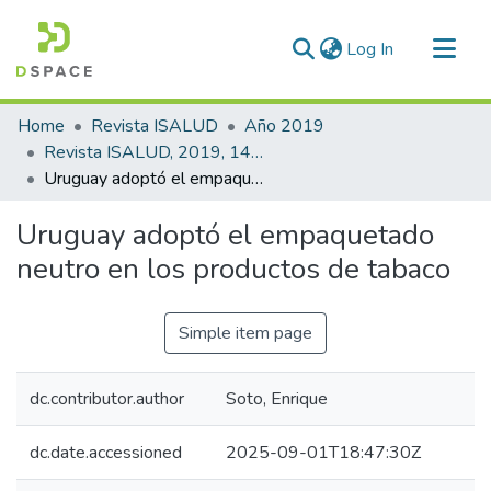
(current)
Log In
Communities & Collections
Home
Revista ISALUD
Año 2019
All of DSpace
Revista ISALUD, 2019, 14(66)
Uruguay adoptó el empaquetado neutro en los productos de tabaco
Statistics
Uruguay adoptó el empaquetado
neutro en los productos de tabaco
Simple item page
dc.contributor.author
Soto, Enrique
dc.date.accessioned
2025-09-01T18:47:30Z