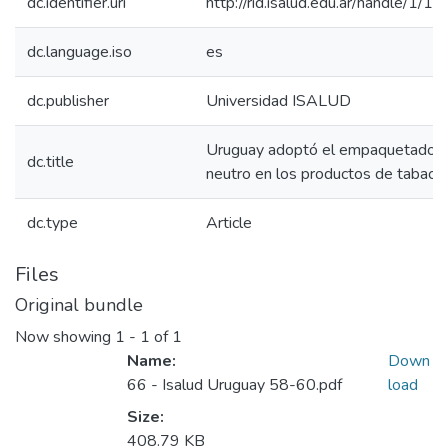
dc.identifier.uri
http://rid.isalud.edu.ar/handle/1/1
dc.language.iso
es
dc.publisher
Universidad ISALUD
Uruguay adoptó el empaquetado
dc.title
neutro en los productos de tabaco
dc.type
Article
Files
Original bundle
Now showing
1 - 1 of 1
Name:
Down
66 - Isalud Uruguay 58-60.pdf
load
Size:
408.79 KB