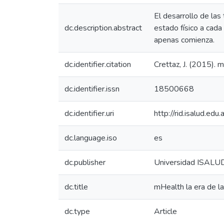
El desarrollo de las
dc.description.abstract
estado físico a cada
apenas comienza.
dc.identifier.citation
Crettaz, J. (2015). 
dc.identifier.issn
18500668
dc.identifier.uri
http://rid.isalud.ed
dc.language.iso
es
dc.publisher
Universidad ISALU
dc.title
mHealth la era de la
dc.type
Article