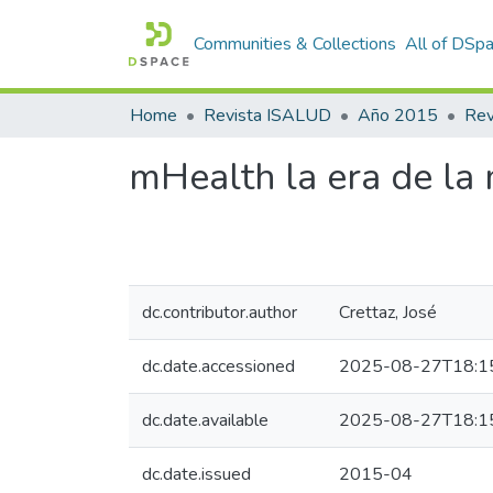
Communities & Collections
All of DSp
Home
Revista ISALUD
Año 2015
mHealth la era de la
dc.contributor.author
Crettaz, José
dc.date.accessioned
2025-08-27T18:1
dc.date.available
2025-08-27T18:1
dc.date.issued
2015-04