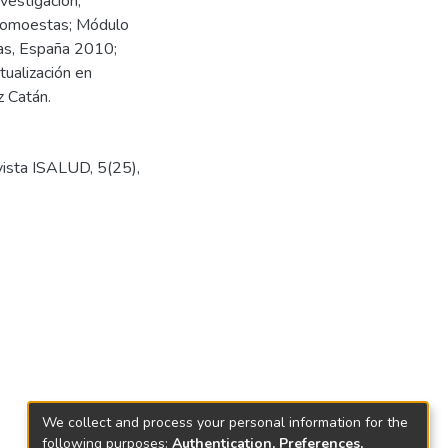
vestigación;
 Comoestas; Módulo
icas, España 2010;
tualización en
z Catán.
ista ISALUD, 5(25),
We collect and process your personal information for the
following purposes:
Authentication, Preferences,