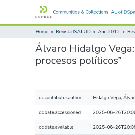
Communities & Collections
All of DSp
Home
Revista ISALUD
Año 2013
Álvaro Hidalgo Vega:
procesos políticos”
dc.contributor.author
Hidalgo Vega, Álvar
dc.date.accessioned
2025-08-26T20:0
dc.date.available
2025-08-26T20:0