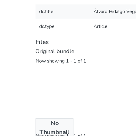
dc.title
Álvaro Hidalgo Vega
dc.type
Article
Files
Original bundle
Now showing
1 - 1 of 1
No
License bundle
Thumbnail