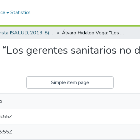
ace
Statistics
Revista ISALUD, 2013, 8(38)
Álvaro Hidalgo Vega: “Los gerentes sanitarios no deben cambiar con los procesos políticos”
 “Los gerentes sanitarios no 
Simple item page
o
8:55Z
8:55Z