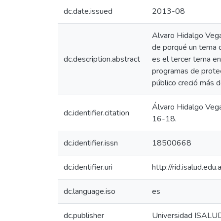
dc.date.issued
2013-08
Alvaro Hidalgo Vega
de porqué un tema c
dc.description.abstract
es el tercer tema en
programas de protec
público creció más 
Álvaro Hidalgo Vega
dc.identifier.citation
16-18.
dc.identifier.issn
18500668
dc.identifier.uri
http://rid.isalud.ed
dc.language.iso
es
dc.publisher
Universidad ISALU