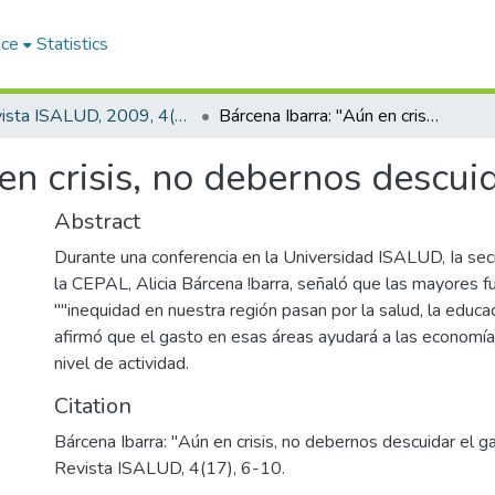
ace
Statistics
Revista ISALUD, 2009, 4(17)
Bárcena Ibarra: "Aún en crisis, no debernos descuidar el gasto social"
en crisis, no debernos descuid
Abstract
Durante una conferencia en la Universidad ISALUD, Ia secr
la CEPAL, Alicia Bárcena !barra, señaló que las mayores 
""inequidad en nuestra región pasan por la salud, la educaci
afirmó que el gasto en esas áreas ayudará a las economía
nivel de actividad.
Citation
Bárcena Ibarra: "Aún en crisis, no debernos descuidar el ga
Revista ISALUD, 4(17), 6-10.