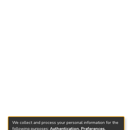
We collect and process your personal information for the
following purposes:
Authentication, Preferences,