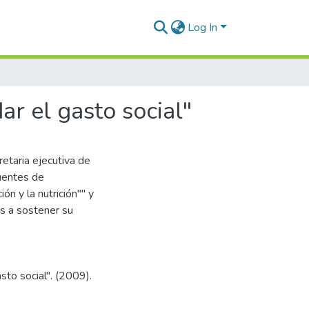
Log In
ar el gasto social"
etaria ejecutiva de
fuentes de
ón y la nutrición"" y
s a sostener su
sto social". (2009).