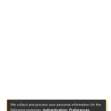
We collect and process your personal information for the
following purposes:
Authentication, Preferences,