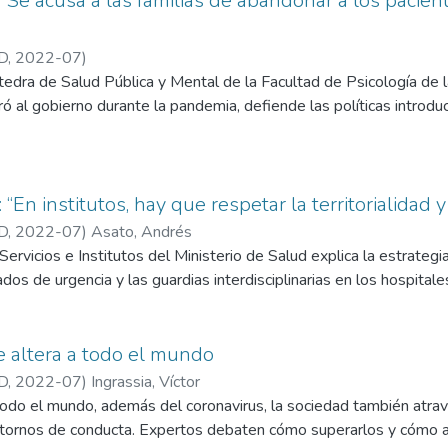
: “Se acusa a las familias de abandonar a los pacien
D
,
2022-07
)
cátedra de Salud Pública y Mental de la Facultad de Psicología de
 al gobierno durante la pandemia, defiende las políticas introdu
 “En institutos, hay que respetar la territorialidad 
D
,
2022-07
)
Asato, Andrés
Servicios e Institutos del Ministerio de Salud explica la estrategi
dos de urgencia y las guardias interdisciplinarias en los hospital
 altera a todo el mundo
D
,
2022-07
)
Ingrassia, Víctor
todo el mundo, además del coronavirus, la sociedad también atr
astornos de conducta. Expertos debaten cómo superarlos y cómo a