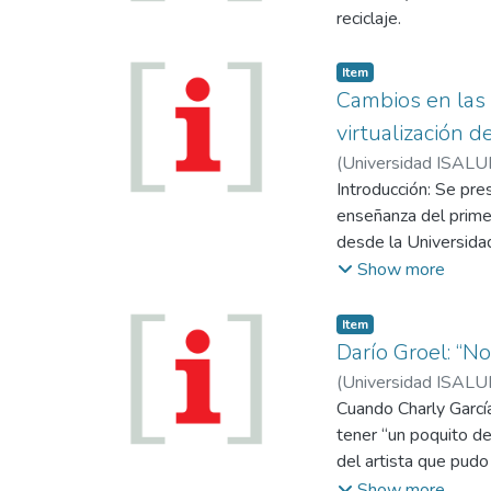
posee la mayor capac
reciclaje.
automanejo que les 
Item
Cambios en las 
virtualización 
(
Universidad ISALU
Silva, Eva
Introducción: Se pre
;
Gagniere,
enseñanza del primer
desde la Universidad
Tecnología de la mi
Show more
de la Licenciatura e
egresadxs2 de dicho
Item
de la investigación.
Darío Groel: “N
metodología y resul
(
Universidad ISALU
construidos en tanto
Cuando Charly García
lado epistemológico,
tener “un poquito de
proceso de investiga
del artista que pudo
un aspecto que no su
“vibrar con el mundo
Show more