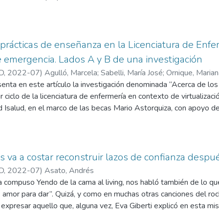
idad de resiliencia para adaptarse a la adversidad y de adquirir 
permita cambiar su comportamiento de riesgo (Guillén de Maldo
prácticas de enseñanza en la Licenciatura de Enfe
de emergencia. Lados A y B de una investigación
D
,
2022-07
)
Agulló, Marcela
;
Sabelli, María José
;
Ornique, Marian
senta en este artículo la investigación denominada “Acerca de los
 Gustavo
;
Bonifacio, Ayelén
;
Savoi, Jorgelina
;
Ferrarelli, Mariana
 ciclo de la licenciatura de enfermería en contexto de virtualizac
 Isalud, en el marco de las becas Mario Astorquiza, con apoyo de 
sma universidad. Lxs investigadores que integramos el equipo1 
n Enfermería y del Profesorado Universitario de la Universidad 
 profesorado. Esta comunicación se estructura en dos partes: l
 Consideramos que ambas son relevantes para dar cuenta tanto de l
os va a costar reconstruir lazos de confianza desp
tados, así como el proceso de conformación de un equipo de inves
D
,
2022-07
)
Asato, Andrés
 investigadores. El lado A representa lo que habitualmente se mu
 compuso Yendo de la cama al living, nos habló también de lo que 
 estratégico y técnico, en términos de lo que se presenta a la 
 amor para dar”. Quizá, y como en muchas otras canciones del rock
ción, sus objetivos, metodología, marco teórico y resultados de 
 expresar aquello que, alguna vez, Eva Giberti explicó en esta mi
ele tener visibilidad, pero resulta sumamente importante para an
 que a uno lo rodea” y lo que significa “vivir en medio de un des