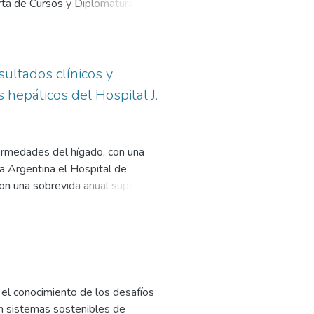
rta de Cursos y Diplomaturas;
 Salud “Eugenio Zanarini”;
 Administración y Finanzas);
rio”; Espacio de Arte: Café
ultados clínicos y
 hepáticos del Hospital J.
fermedades del hígado, con una
a Argentina el Hospital de
con una sobrevida anual superior al
 embargo, a largo plazo (20 años)
rma significativa entre un 49% a
ltados de sobrevida reduce la costo
actores, por el daño inmunológico
et al., 2007) (Fine, et al., 2009).
de pérdida de injertos y no
r el conocimiento de los desafíos
ismo tiempo este grupo etario
 en sistemas sostenibles de