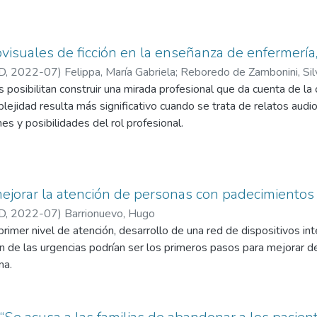
utor del libro Psicoanálisis y ex-sistencialidad, de Letra Viva, y
inarios, señaló en esta entrevista con la Revista que “el tejido so
ó también que “va a costar reconstruir los lazos de confianza como
ovisuales de ficción en la enseñanza de enfermería
to que nos proponga un nuevo lazo de cuerpos”. La incógnita es 
D
,
2022-07
)
Felippa, María Gabriela
;
Reboredo de Zambonini, Sil
.
s posibilitan construir una mirada profesional que da cuenta de la
ejidad resulta más significativo cuando se trata de relatos audio
es y posibilidades del rol profesional.
mejorar la atención de personas con padecimiento
D
,
2022-07
)
Barrionuevo, Hugo
primer nivel de atención, desarrollo de una red de dispositivos i
 de las urgencias podrían ser los primeros pasos para mejorar de
ma.