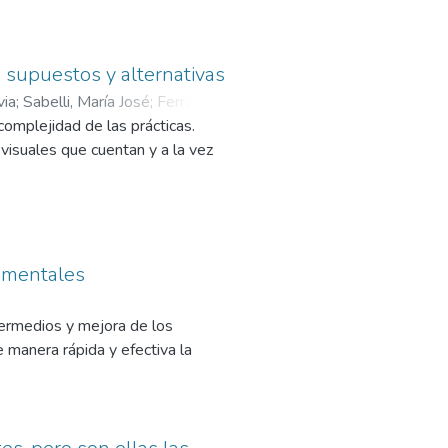
 con experiencia de trabajo en
cial quedó alterado después de la
 los que había o quizá, aparezca
, supuestos y alternativas
saber cómo se recompone esto con
via
;
Sabelli, María José
;
Ferrarelli,
 complejidad de las prácticas.
visuales que cuentan y a la vez
s mentales
ntermedios y mejora de los
 manera rápida y efectiva la