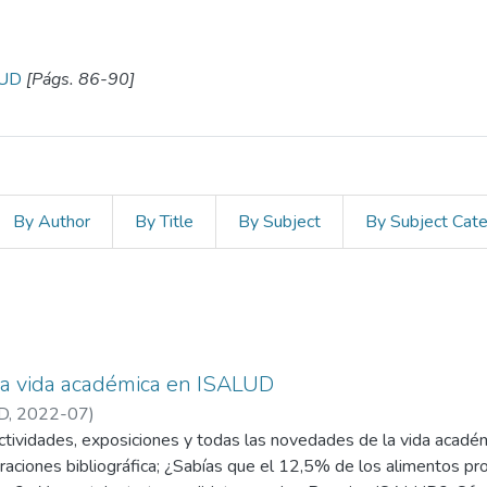
LUD
[Págs. 86-90]
By Author
By Title
By Subject
By Subject Cat
a vida académica en ISALUD
D
,
2022-07
)
actividades, exposiciones y todas las novedades de la vida acad
raciones bibliográfica; ¿Sabías que el 12,5% de los alimentos pr