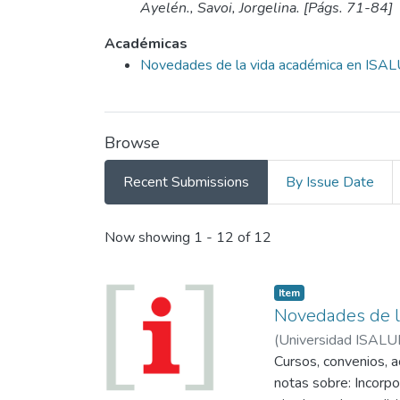
Ayelén., Savoi, Jorgelina. [Págs. 71-84]
Académicas
Novedades de la vida académica en ISA
Browse
Recent Submissions
By Issue Date
Recent Submissions
Now showing
1 - 12 of 12
Item
Novedades de l
(
Universidad ISALU
Cursos, convenios, 
notas sobre: Incorpo