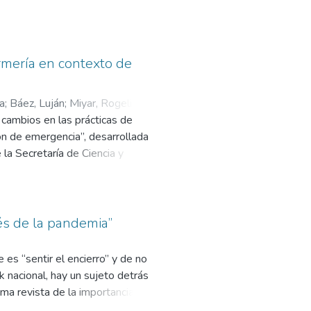
conocimiento y habilidades de
nado, 2005).
rmería en contexto de
a
;
Báez, Luján
;
Miyar, Rogelio
;
 cambios en las prácticas de
ión de emergencia”, desarrollada
la Secretaría de Ciencia y
de investigación somos docentes
ISALUD, así como alumnxs y/o
as denominaremos lado A y lado B
a investigación realizada, su
ués de la pandemia”
tigación y de los aprendizajes
estra de las investigaciones: el
es “sentir el encierro” y de no
comunidad académica. Aborda el
 nacional, hay un sujeto detrás
la misma. En cambio, el lado B es
sma revista de la importancia de
alizar la conformación de grupos
orden permanente”. Darío Groel,