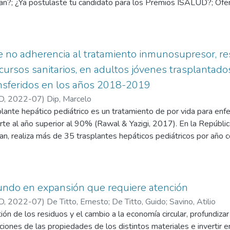
ian?; ¿Ya postulaste tu candidato para los Premios ISALUD?; Ofe
iones 2022; Premio al Fortalecimiento de la Seguridad Social en
a Modlin (Secretaria Académica), Joney Briceño (e Secretario de
y Salud: “Desafíos y desarrollo profesional en el sector alimenta
cadémica agosto 2022.
e no adherencia al tratamiento inmunosupresor, res
ecursos sanitarios, en adultos jóvenes trasplantados
ansferidos en los años 2018-2019
D
,
2022-07
)
Dip, Marcelo
splante hepático pediátrico es un tratamiento de por vida para en
te al año superior al 90% (Rawal & Yazigi, 2017). En la Repúblic
ahan, realiza más de 35 trasplantes hepáticos pediátricos por año 
portada por los centros internacionales (Kwong, et al., 2020). Sin
os por muerte de los pacientes o retrasplante se incrementa en fo
al., 2018) (Jain, 2002). Esta brecha en la efectividad en los resu
amiento a largo plazo y es explicada principalmente, entre otros f
undo en expansión que requiere atención
 conducta de no adherencia al tratamiento inmunosupresor (Soltys, 
D
,
2022-07
)
De Titto, Ernesto
;
De Titto, Guido
;
Savino, Atilio
os adultos jóvenes son la población vulnerable con mayor riesgo 
ón de los residuos y el cambio a la economía circular, profundiza
iento inmunosupresor en trasplante. (Foster, et al., 2016). Al m
icciones de las propiedades de los distintos materiales e invertir