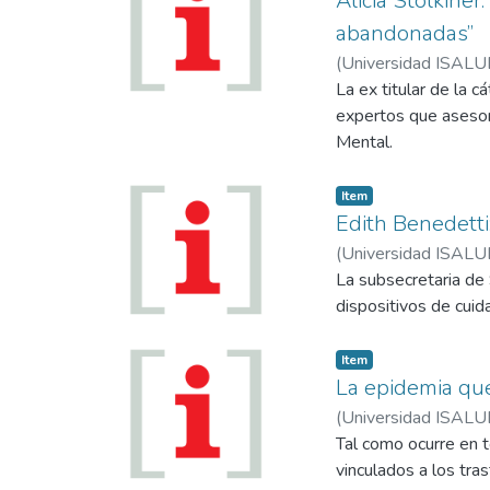
Alicia Stolkiner
abandonadas”
(
Universidad ISALU
La ex titular de la 
expertos que asesoró
Mental.
Item
Edith Benedetti:
(
Universidad ISALU
La subsecretaria de 
dispositivos de cuida
Item
La epidemia que
(
Universidad ISALU
Tal como ocurre en 
vinculados a los tr