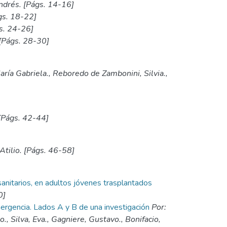
ndrés. [Págs. 14-16]
s. 18-22]
s. 24-26]
[Págs. 28-30]
aría Gabriela., Reboredo de Zambonini, Silvia.,
[Págs. 42-44]
 Atilio. [Págs. 46-58]
sanitarios, en adultos jóvenes trasplantados
0]
mergencia. Lados A y B de una investigación
Por:
o., Silva, Eva., Gagniere, Gustavo., Bonifacio,