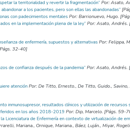
petar la territorialidad y revertir la fragmentación”
Por: Asato, A
 de abandonar a los pacientes, pero son ellas las abandonadas”
[Pág
rsonas con padecimientos mentales
Por: Barrionuevo, Hugo. [Pág
ados en la implementación plena de la ley”
Por: Asato, Andrés. 
enseñanza de enfermería, supuestos y alternativas
Por: Felippa, M
 [Págs. 32-40]
 lazos de confianza después de la pandemia”
Por: Asato, Andrés. 
uiere atención
Por: De Titto, Ernesto., De Titto, Guido., Savino,
nto inmunosupresor, resultados clínicos y utilización de recursos 
ansferidos en los años 2018-2019
Por: Dip, Marcelo. [Págs. 59-7
la Licenciatura de Enfermería en contexto de virtualización de e
rrarelli, Mariana., Ornique, Mariana., Báez, Luján., Miyar, Rogeli