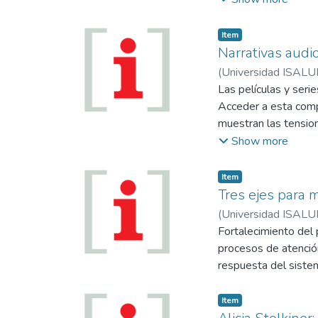
de investigación.
docente de ISALUD, a
equipos interdiscipl
Item
pandemia”, y advirti
Narrativas audi
un colectivo distin
(
Universidad ISALU
el correr de los años
Mariana
Las películas y serie
Acceder a esta compl
muestran las tension
Show more
Item
Tres ejes para 
(
Universidad ISALU
Fortalecimiento del 
procesos de atención
respuesta del siste
Item