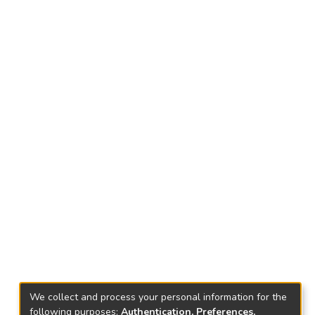
We collect and process your personal information for the
following purposes:
Authentication, Preferences,