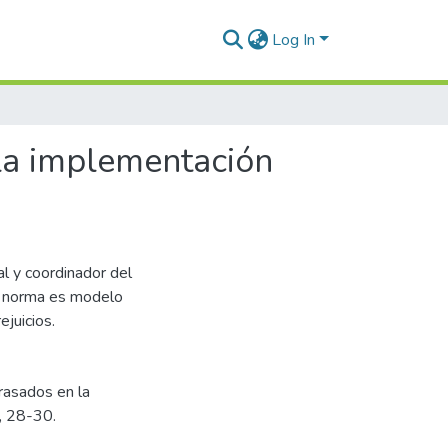
Log In
 la implementación
l y coordinador del
la norma es modelo
juicios.
rasados en la
, 28-30.