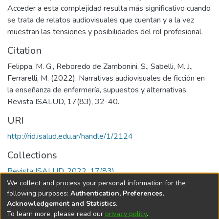
Acceder a esta complejidad resulta más significativo cuando
se trata de relatos audiovisuales que cuentan y a la vez
muestran las tensiones y posibilidades del rol profesional.
Citation
Felippa, M. G., Reboredo de Zambonini, S., Sabelli, M. J.,
Ferrarelli, M. (2022). Narrativas audiovisuales de ficción en
la enseñanza de enfermería, supuestos y alternativas.
Revista ISALUD, 17(83), 32-40.
URI
http://rid.isalud.edu.ar/handle/1/2124
Collections
Revista ISALUD, 2022, 17(83)
We collect and process your personal information for the
Full item page
following purposes:
Authentication, Preferences,
Acknowledgement and Statistics
.
To learn more, please read our
privacy policy
.