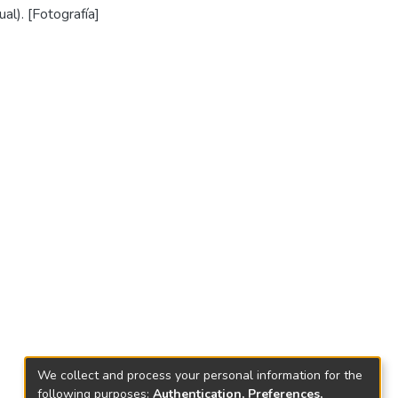
al). [Fotografía]
We collect and process your personal information for the
following purposes:
Authentication, Preferences,