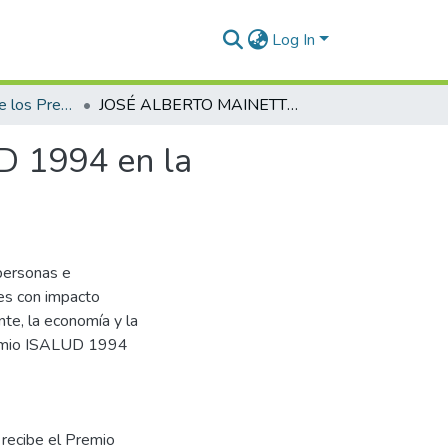
Log In
1994 - Entrega de los Premios ISALUD
JOSÉ ALBERTO MAINETTI recibe el Premio ISALUD 1994 en la Categoría: Servicios de Salud (Individual)
D 1994 en la
personas e
res con impacto
nte, la economía y la
remio ISALUD 1994
ecibe el Premio