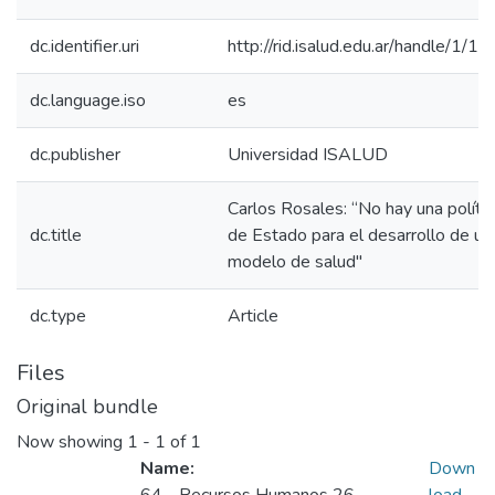
dc.identifier.uri
http://rid.isalud.edu.ar/handle/1/1
dc.language.iso
es
dc.publisher
Universidad ISALUD
Carlos Rosales: “No hay una polític
dc.title
de Estado para el desarrollo de un
modelo de salud"
dc.type
Article
Files
Original bundle
Now showing
1 - 1 of 1
Name:
Down