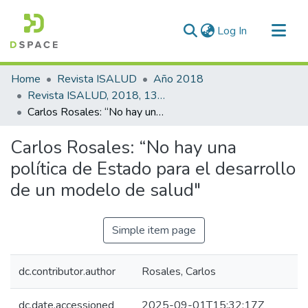
(current)
Log In
Communities & Collections
Home
Revista ISALUD
Año 2018
All of DSpace
Revista ISALUD, 2018, 13(64)
Carlos Rosales: “No hay una política de Estado para el desarrollo de un modelo de salud"
Statistics
Carlos Rosales: “No hay una
política de Estado para el desarrollo
de un modelo de salud"
Simple item page
dc.contributor.author
Rosales, Carlos
dc.date.accessioned
2025-09-01T15:32:17Z