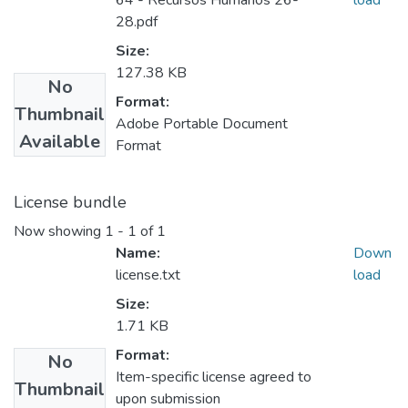
64 - Recursos Humanos 26-
load
28.pdf
Size:
127.38 KB
No
Format:
Thumbnail
Adobe Portable Document
Available
Format
License bundle
Now showing
1 - 1 of 1
Name:
Down
license.txt
load
Size:
1.71 KB
Format:
No
Item-specific license agreed to
Thumbnail
upon submission