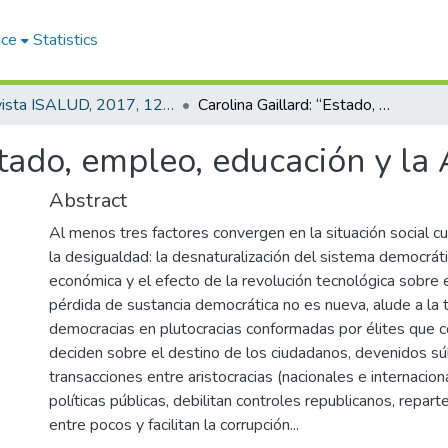
ace
Statistics
Revista ISALUD, 2017, 12(56)
Carolina Gaillard: “Estado, empleo, educación y la Argentina posible
stado, empleo, educación y la
Abstract
Al menos tres factores convergen en la situación social cu
la desigualdad: la desnaturalización del sistema democrátic
económica y el efecto de la revolución tecnológica sobre 
pérdida de sustancia democrática no es nueva, alude a la 
democracias en plutocracias conformadas por élites que 
deciden sobre el destino de los ciudadanos, devenidos sú
transacciones entre aristocracias (nacionales e internacion
políticas públicas, debilitan controles republicanos, repar
entre pocos y facilitan la corrupción...