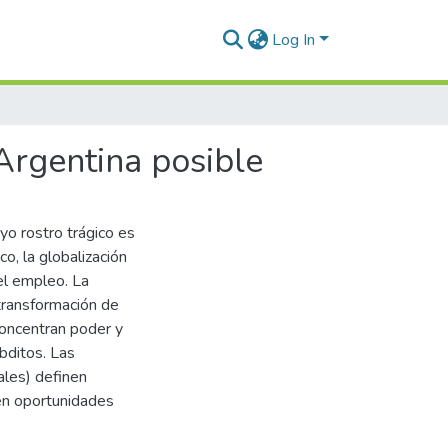
Log In
 Argentina posible
yo rostro trágico es
o, la globalización
el empleo. La
transformación de
concentran poder y
bditos. Las
ales) definen
ten oportunidades