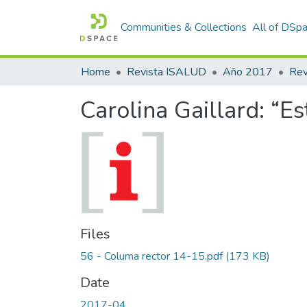
Communities & Collections
All of DSp
Home
Revista ISALUD
Año 2017
Carolina Gaillard: “E
Files
56 - Columa rector 14-15.pdf
(173 KB)
Date
2017-04