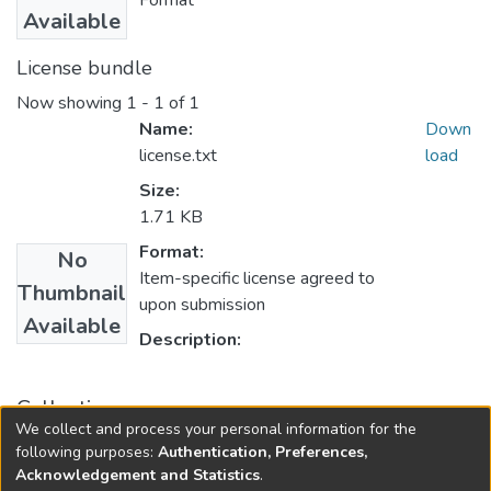
Format
Available
License bundle
Now showing
1 - 1 of 1
Name:
Down
license.txt
load
Size:
1.71 KB
Format:
No
Item-specific license agreed to
Thumbnail
upon submission
Available
Description:
Collections
We collect and process your personal information for the
Revista ISALUD, 2016, 11(52)
following purposes:
Authentication, Preferences,
Acknowledgement and Statistics
.