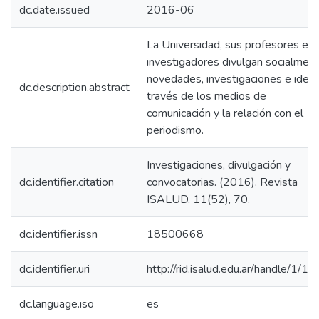
dc.date.issued
2016-06
La Universidad, sus profesores e
investigadores divulgan socialmen
novedades, investigaciones e ideas
dc.description.abstract
través de los medios de
comunicación y la relación con el
periodismo.
Investigaciones, divulgación y
dc.identifier.citation
convocatorias. (2016). Revista
ISALUD, 11(52), 70.
dc.identifier.issn
18500668
dc.identifier.uri
http://rid.isalud.edu.ar/handle/1/1
dc.language.iso
es