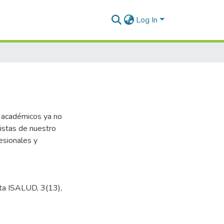
Log In
s académicos ya no
listas de nuestro
esionales y
sta ISALUD, 3(13),