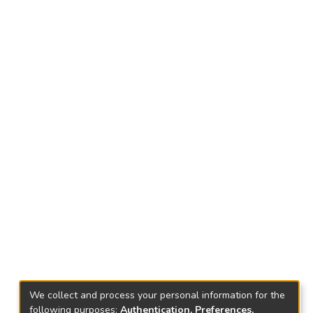
We collect and process your personal information for the
following purposes:
Authentication, Preferences,