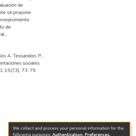
valuación de
nte se propone
Envejecimiento
to de
l...
los A. Tessandori, P.,
sentaciones sociales
D, 15(73), 73-79.
We collect and process your personal information for the
following purposes:
Authentication, Preferences,