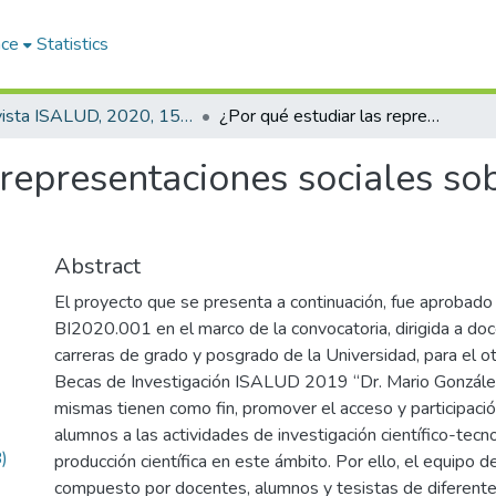
ace
Statistics
Revista ISALUD, 2020, 15(73)
¿Por qué estudiar las representaciones sociales sobre envejecimiento activo y saludable?
 representaciones sociales so
Abstract
El proyecto que se presenta a continuación, fue aprobado 
BI2020.001 en el marco de la convocatoria, dirigida a do
carreras de grado y posgrado de la Universidad, para el o
Becas de Investigación ISALUD 2019 “Dr. Mario González
mismas tienen como fin, promover el acceso y participaci
alumnos a las actividades de investigación científico-tecno
)
producción científica en este ámbito. Por ello, el equipo d
compuesto por docentes, alumnos y tesistas de diferente