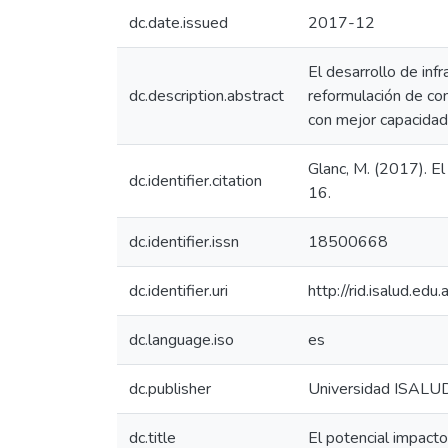
dc.date.issued
2017-12
El desarrollo de inf
dc.description.abstract
reformulación de con
con mejor capacidad
Glanc, M. (2017). El
dc.identifier.citation
16.
dc.identifier.issn
18500668
dc.identifier.uri
http://rid.isalud.ed
dc.language.iso
es
dc.publisher
Universidad ISALU
dc.title
El potencial impacto