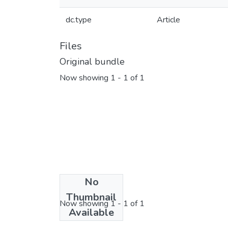
dc.type
Article
Files
Original bundle
Now showing
1 - 1 of 1
No
License bundle
Thumbnail
Now showing
1 - 1 of 1
Available