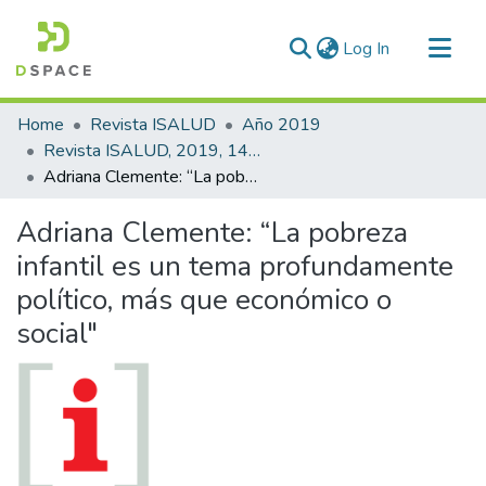
(current)
Log In
Communities & Collections
Home
Revista ISALUD
Año 2019
All of DSpace
Revista ISALUD, 2019, 14(66)
Adriana Clemente: “La pobreza infantil es un tema profundamente político, más que económico o social"
Statistics
Adriana Clemente: “La pobreza
infantil es un tema profundamente
político, más que económico o
social"