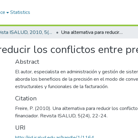
ace
Statistics
Revista ISALUD, 2010, 5(24)
Una alternativa para reducir los conflictos entre prestador y financiador
educir los conflictos entre pr
Abstract
El autor, especialista en administración y gestión de sist
aborda los beneficios de la precisión en el modo de conve
estructurales y funcionales de la facturación.
Citation
Freire, P. (2010). Una alternativa para reducir los conflict
financiador. Revista ISALUD, 5(24), 22-24.
URI
http://rid.isalud.edu.ar/handle/1/1164