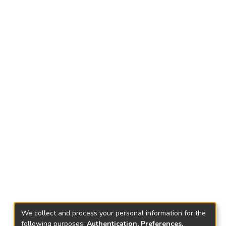
We collect and process your personal information for the
following purposes:
Authentication, Preferences,