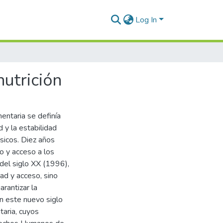
Log In
nutrición
entaria se definía
d y la estabilidad
ásicos. Diez años
ro y acceso a los
del siglo XX (1996),
dad y acceso, sino
arantizar la
en este nuevo siglo
taria, cuyos