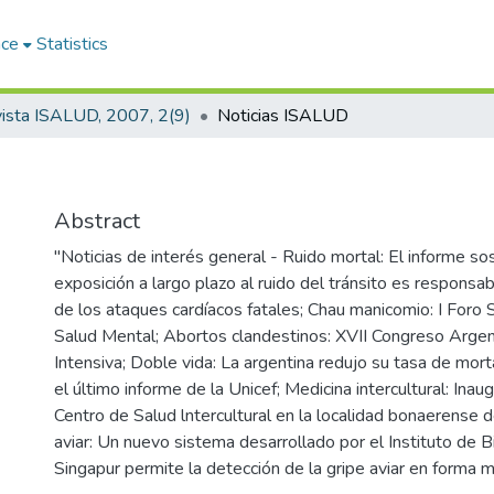
ace
Statistics
ista ISALUD, 2007, 2(9)
Noticias ISALUD
Abstract
"Noticias de interés general - Ruido mortal: El informe so
exposición a largo plazo al ruido del tránsito es respons
de los ataques cardíacos fatales; Chau manicomio: I Foro
Salud Mental; Abortos clandestinos: XVII Congreso Argen
Intensiva; Doble vida: La argentina redujo su tasa de morta
el último informe de la Unicef; Medicina intercultural: Inau
Centro de Salud lntercultural en la localidad bonaerense 
aviar: Un nuevo sistema desarrollado por el Instituto de B
Singapur permite la detección de la gripe aviar en forma m