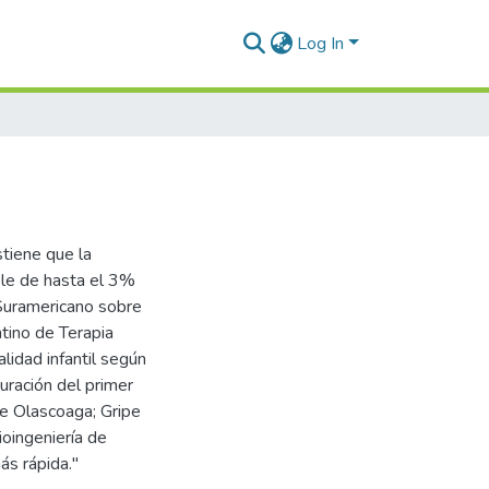
Log In
stiene que la
able de hasta el 3%
 Suramericano sobre
tino de Terapia
lidad infantil según
guración del primer
de Olascoaga; Gripe
ioingeniería de
ás rápida."