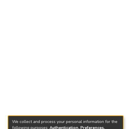
We collect and process your personal information for the
following purposes:
Authentication, Preferences,