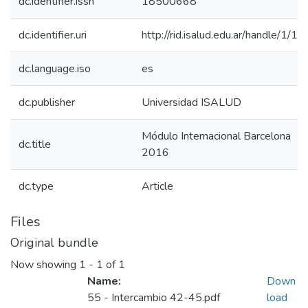
dc.identifier.issn
18500668
dc.identifier.uri
http://rid.isalud.edu.ar/handle/1/1
dc.language.iso
es
dc.publisher
Universidad ISALUD
Módulo Internacional Barcelona
dc.title
2016
dc.type
Article
Files
Original bundle
Now showing
1 - 1 of 1
Name:
Down
55 - Intercambio 42-45.pdf
load