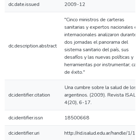
dc.date.issued
2009-12
"Cinco ministros de carteras
sanitarias y expertos nacionales e
internacionales analizaron durante
dos jornadas el panorama del
dc.description.abstract
sistema sanitario del país, sus
desafíos y las nuevas políticas y
herramientas por instrumentar; cas
de éxito."
Una cumbre sobre la salud de los
dc.identifier.citation
argentinos. (2009). Revista ISALU
4(20), 6-17.
dc.identifier.issn
18500668
dc.identifier.uri
http://rid.isalud.edu.ar/handle/1/1