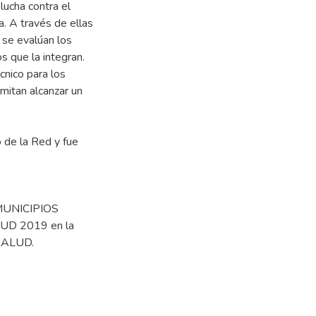
lucha contra el
a. A través de ellas
y se evalúan los
s que la integran.
cnico para los
mitan alcanzar un
o de la Red y fue
MUNICIPIOS
UD 2019 en la
ISALUD.