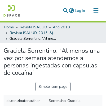
(current)
Log In
Communities & Collections
Home
Revista ISALUD
Año 2013
All of DSpace
Revista ISALUD, 2013, 8(38)
Graciela Sorrentino: “Al menos una vez por semana atendemos a personas ingestadas con cápsulas de cocaína”
Statistics
Graciela Sorrentino: “Al menos una
vez por semana atendemos a
personas ingestadas con cápsulas
de cocaína”
Simple item page
dc.contributor.author
Sorrentino, Graciela