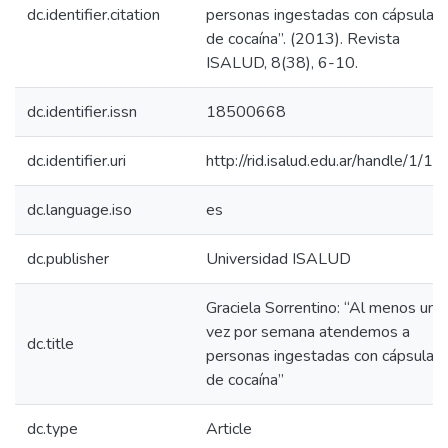
dc.identifier.citation
personas ingestadas con cápsulas
de cocaína”. (2013). Revista
ISALUD, 8(38), 6-10.
dc.identifier.issn
18500668
dc.identifier.uri
http://rid.isalud.edu.ar/handle/1/1
dc.language.iso
es
dc.publisher
Universidad ISALUD
Graciela Sorrentino: “Al menos una
vez por semana atendemos a
dc.title
personas ingestadas con cápsulas
de cocaína”
dc.type
Article