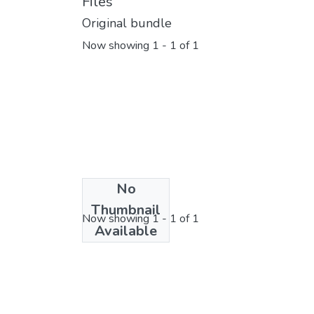
Files
Original bundle
Now showing
1 - 1 of 1
No
License bundle
Thumbnail
Now showing
1 - 1 of 1
Available