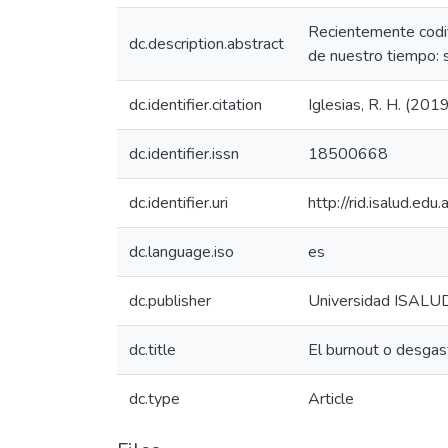
Recientemente codif
dc.description.abstract
de nuestro tiempo: s
dc.identifier.citation
Iglesias, R. H. (201
dc.identifier.issn
18500668
dc.identifier.uri
http://rid.isalud.ed
dc.language.iso
es
dc.publisher
Universidad ISALU
dc.title
El burnout o desgast
dc.type
Article