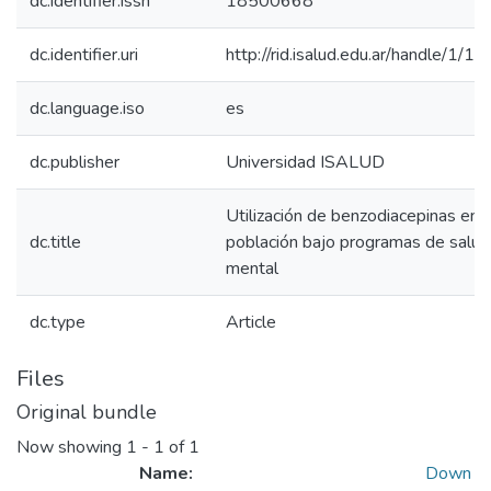
dc.identifier.issn
18500668
dc.identifier.uri
http://rid.isalud.edu.ar/handle/1/1
dc.language.iso
es
dc.publisher
Universidad ISALUD
Utilización de benzodiacepinas en
dc.title
población bajo programas de salud
mental
dc.type
Article
Files
Original bundle
Now showing
1 - 1 of 1
Name:
Down