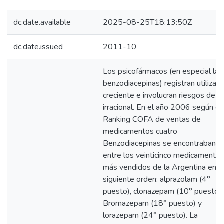
dc.date.available
2025-08-25T18:13:50Z
dc.date.issued
2011-10
Los psicofármacos (en especial las
benzodiacepinas) registran utilizaci
creciente e involucran riesgos de u
irracional. En el año 2006 según el
Ranking COFA de ventas de
medicamentos cuatro
Benzodiacepinas se encontraban
entre los veinticinco medicamento
más vendidos de la Argentina en e
siguiente orden: alprazolam (4°
puesto), clonazepam (10° puesto),
Bromazepam (18° puesto) y
lorazepam (24° puesto). La