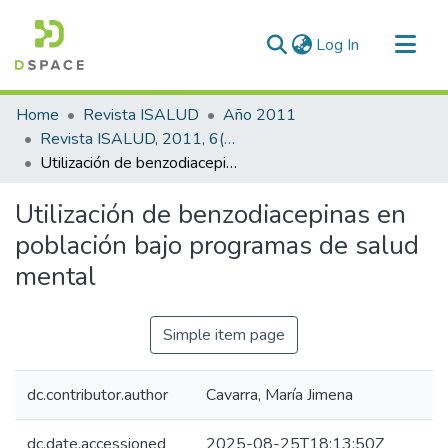
(current)
Log In
Communities & Collections
Home
Revista ISALUD
Año 2011
All of DSpace
Revista ISALUD, 2011, 6(29)
Utilización de benzodiacepinas en población bajo programas de salud mental
Statistics
Utilización de benzodiacepinas en
población bajo programas de salud
mental
Simple item page
dc.contributor.author
Cavarra, María Jimena
dc.date.accessioned
2025-08-25T18:13:50Z