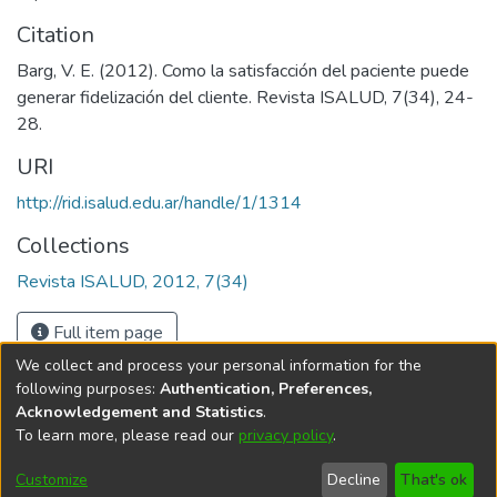
Citation
Barg, V. E. (2012). Como la satisfacción del paciente puede
generar fidelización del cliente. Revista ISALUD, 7(34), 24-
28.
URI
http://rid.isalud.edu.ar/handle/1/1314
Collections
Revista ISALUD, 2012, 7(34)
Full item page
We collect and process your personal information for the
following purposes:
Authentication, Preferences,
Acknowledgement and Statistics
.
To learn more, please read our
privacy policy
.
DSpace software
copyright © 2002-2026
LYRASIS
Cookie
Privacy
End User
Send
Customize
Decline
That's ok
settings
policy
Agreement
Feedback