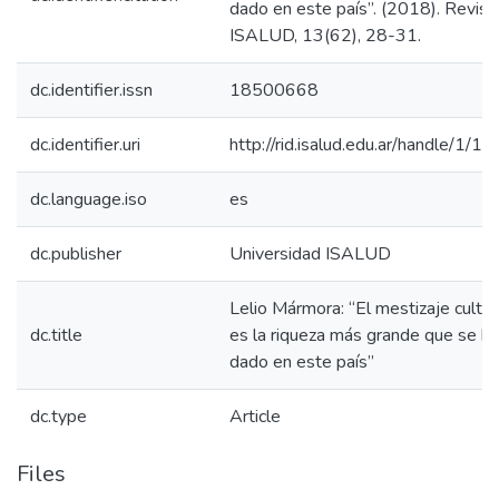
dado en este país”. (2018). Revist
ISALUD, 13(62), 28-31.
dc.identifier.issn
18500668
dc.identifier.uri
http://rid.isalud.edu.ar/handle/1/1
dc.language.iso
es
dc.publisher
Universidad ISALUD
Lelio Mármora: “El mestizaje cultur
dc.title
es la riqueza más grande que se ha
dado en este país”
dc.type
Article
Files