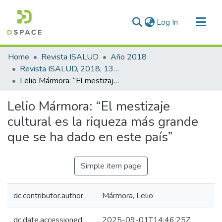
(current)
Log In
Communities & Collections
Home
Revista ISALUD
Año 2018
All of DSpace
Revista ISALUD, 2018, 13(62)
Lelio Mármora: “El mestizaje cultural es la riqueza más grande que se ha dado en este país”
Statistics
Lelio Mármora: “El mestizaje
cultural es la riqueza más grande
que se ha dado en este país”
Simple item page
dc.contributor.author
Mármora, Lelio
dc.date.accessioned
2025-09-01T14:46:25Z