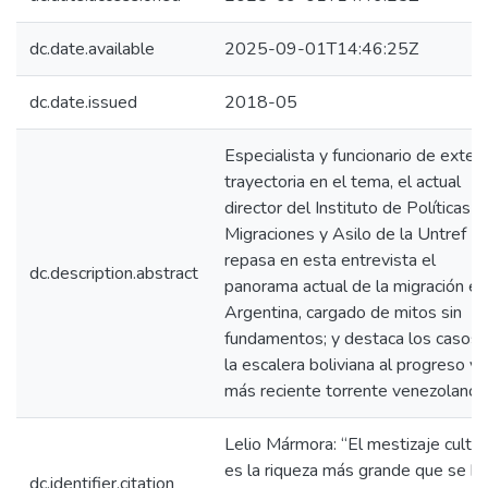
dc.date.available
2025-09-01T14:46:25Z
dc.date.issued
2018-05
Especialista y funcionario de exten
trayectoria en el tema, el actual
director del Instituto de Políticas d
Migraciones y Asilo de la Untref
repasa en esta entrevista el
dc.description.abstract
panorama actual de la migración en
Argentina, cargado de mitos sin
fundamentos; y destaca los casos 
la escalera boliviana al progreso y
más reciente torrente venezolano.
Lelio Mármora: “El mestizaje cultur
es la riqueza más grande que se ha
dc.identifier.citation