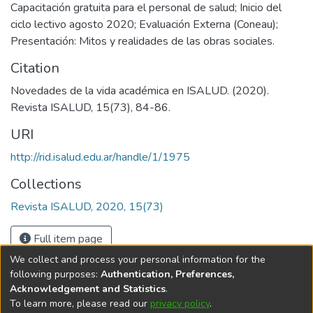
Capacitación gratuita para el personal de salud; Inicio del
ciclo lectivo agosto 2020; Evaluación Externa (Coneau);
Presentación: Mitos y realidades de las obras sociales.
Citation
Novedades de la vida académica en ISALUD. (2020).
Revista ISALUD, 15(73), 84-86.
URI
http://rid.isalud.edu.ar/handle/1/1975
Collections
Revista ISALUD, 2020, 15(73)
Full item page
We collect and process your personal information for the
following purposes:
Authentication, Preferences,
Acknowledgement and Statistics
.
To learn more, please read our
privacy policy
.
DSpace software
copyright © 2002-2026
LYRASIS