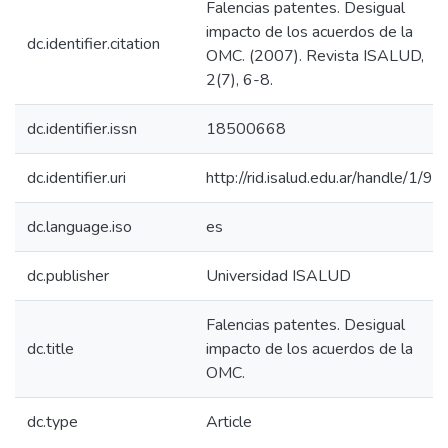
Falencias patentes. Desigual
impacto de los acuerdos de la
dc.identifier.citation
OMC. (2007). Revista ISALUD,
2(7), 6-8.
dc.identifier.issn
18500668
dc.identifier.uri
http://rid.isalud.edu.ar/handle/1/97
dc.language.iso
es
dc.publisher
Universidad ISALUD
Falencias patentes. Desigual
dc.title
impacto de los acuerdos de la
OMC.
dc.type
Article