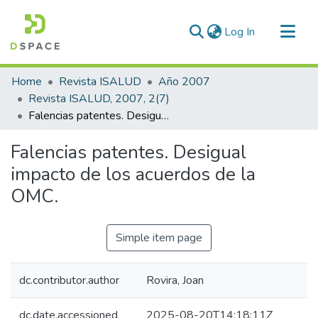
(current)
Log In
Communities & Collections
Home
Revista ISALUD
Año 2007
All of DSpace
Revista ISALUD, 2007, 2(7)
Falencias patentes. Desigual impacto de los acuerdos de la OMC.
Statistics
Falencias patentes. Desigual
impacto de los acuerdos de la
OMC.
Simple item page
dc.contributor.author
Rovira, Joan
dc.date.accessioned
2025-08-20T14:18:11Z