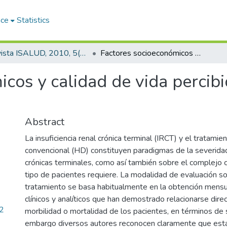
ace
Statistics
Revista ISALUD, 2010, 5(24)
Factores socioeconómicos y calidad de vida percibida en pacientes renales crónicos
cos y calidad de vida percibi
Abstract
La insuficiencia renal crónica terminal (IRCT) y el tratamie
convencional (HD) constituyen paradigmas de la severidad
crónicas terminales, como así también sobre el complejo 
tipo de pacientes requiere. La modalidad de evaluación so
tratamiento se basa habitualmente en la obtención mensu
clínicos y analíticos que han demostrado relacionarse dir
2
morbilidad o mortalidad de los pacientes, en términos de 
embargo diversos autores reconocen claramente que esta