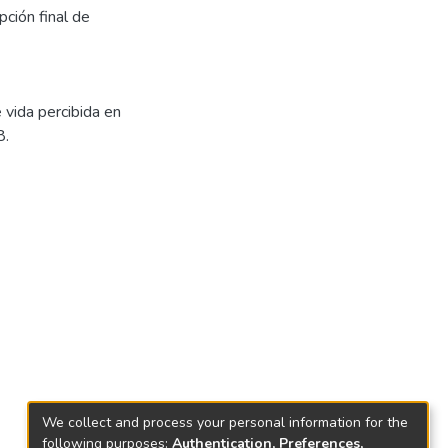
pción final de
 vida percibida en
8.
We collect and process your personal information for the
following purposes:
Authentication, Preferences,