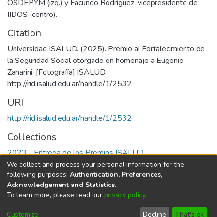
OSDEPYM (izq.) y Facundo Rodríguez, vicepresidente de
IIDOS (centro).
Citation
Universidad ISALUD. (2025). Premio al Fortalecimiento de
la Seguridad Social otorgado en homenaje a Eugenio
Zanarini. [Fotografía] ISALUD.
URI
http://rid.isalud.edu.ar/handle/1/2532
Collections
2023 - Entrega de los Premios ISALUD
We collect and process your personal information for the
Full item page
following purposes:
Authentication, Preferences,
Acknowledgement and Statistics
.
To learn more, please read our
privacy policy
.
DSpace software
copyright © 2002-2026
LYRASIS
Cookie
Privacy
End User
Send
Customize
Decline
That's ok