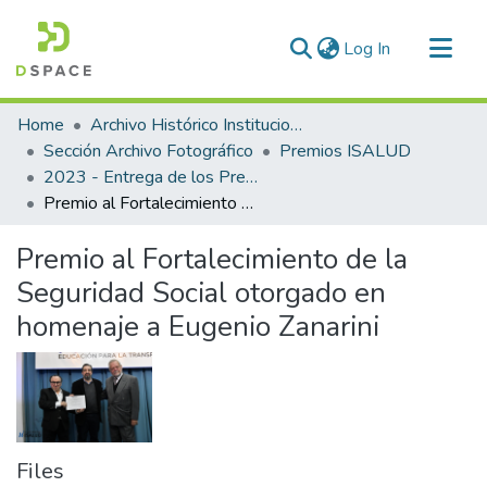
(current)
Log In
Communities & Collections
Home
Archivo Histórico Institucional
All of DSpace
Sección Archivo Fotográfico
Premios ISALUD
2023 - Entrega de los Premios ISALUD
Statistics
Premio al Fortalecimiento de la Seguridad Social otorgado en homenaje a Eugenio Zanarini
Premio al Fortalecimiento de la
Seguridad Social otorgado en
homenaje a Eugenio Zanarini
Files