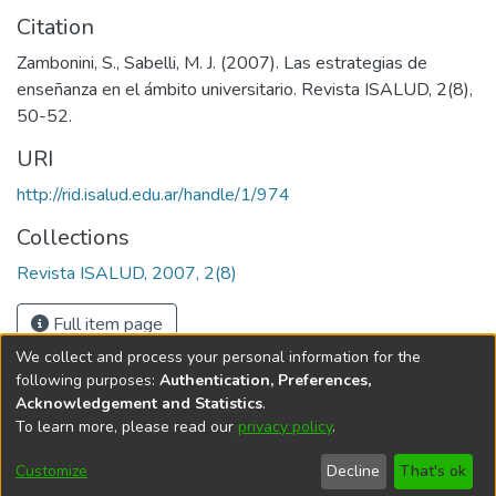
Citation
Zambonini, S., Sabelli, M. J. (2007). Las estrategias de
enseñanza en el ámbito universitario. Revista ISALUD, 2(8),
50-52.
URI
http://rid.isalud.edu.ar/handle/1/974
Collections
Revista ISALUD, 2007, 2(8)
Full item page
We collect and process your personal information for the
following purposes:
Authentication, Preferences,
Acknowledgement and Statistics
.
To learn more, please read our
privacy policy
.
DSpace software
copyright © 2002-2026
LYRASIS
Cookie
Privacy
End User
Send
Customize
Decline
That's ok
settings
policy
Agreement
Feedback