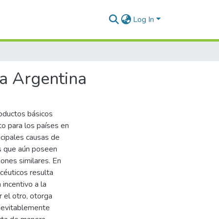
Log In
la Argentina
oductos básicos
to para los países en
ncipales causas de
s que aún poseen
iones similares. En
céuticos resulta
 incentivo a la
r el otro, otorga
inevitablemente