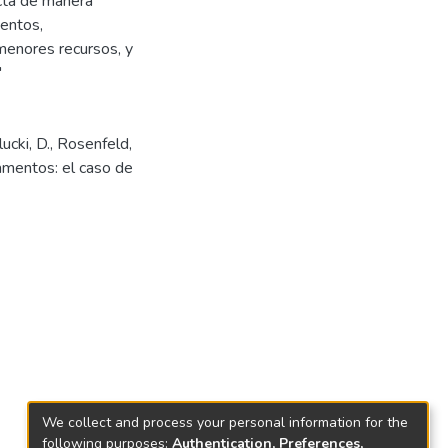
acta de manera
mentos,
enores recursos, y
"
lucki, D., Rosenfeld,
amentos: el caso de
We collect and process your personal information for the
following purposes:
Authentication, Preferences,