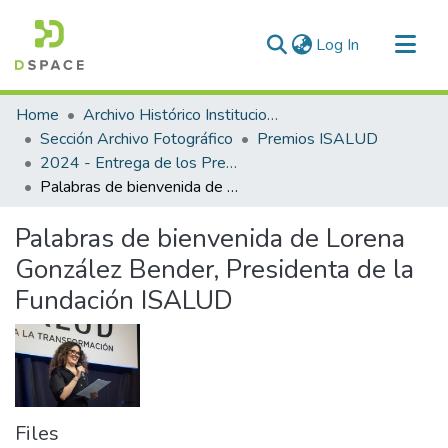
(current)
Log In
Communities & Collections
Home
Archivo Histórico Institucional
All of DSpace
Sección Archivo Fotográfico
Premios ISALUD
2024 - Entrega de los Premios ISALUD
Statistics
Palabras de bienvenida de Lorena González Bender, Presidenta de la Fundación ISALUD
Palabras de bienvenida de Lorena
González Bender, Presidenta de la
Fundación ISALUD
Files