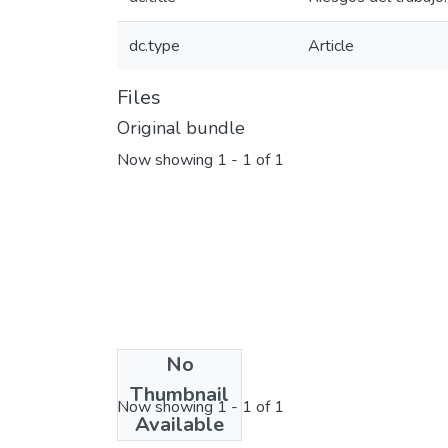
dc.type
Article
Files
Original bundle
Now showing
1 - 1 of 1
No
License bundle
Thumbnail
Now showing
1 - 1 of 1
Available