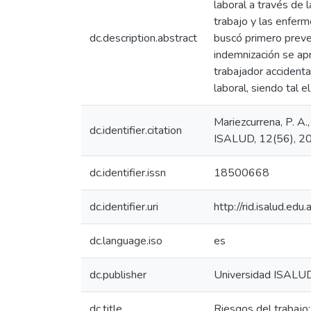
laboral a través de 
trabajo y las enferm
dc.description.abstract
buscó primero preven
indemnización se apr
trabajador accident
laboral, siendo tal el
Mariezcurrena, P. A.,
dc.identifier.citation
ISALUD, 12(56), 2
dc.identifier.issn
18500668
dc.identifier.uri
http://rid.isalud.ed
dc.language.iso
es
dc.publisher
Universidad ISALU
dc.title
Riesgos del trabajo: